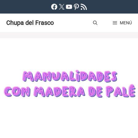
Saltar
Facebook
X
YouTube
Pinterest
Feed RSS
al
Chupa del Frasco
contenido
MENÚ